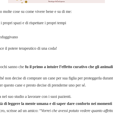
to molte cose su come vivere bene e su di me:
 propri spazi e di rispettare i propri tempi
i sfuggivano
e il potere terapeutico di una coda!
 pochi sanno che
fu il primo a intuire l’effetto curativo che gli anim
hé non decise di comprare un cane per sua figlia per proteggerla duran
per questo cane e presto decise di prenderne uno per sé.
 nel suo studio a lavorare con i suoi pazienti.
ità di leggere la mente umana e di saper dare conforto nei momenti di
ro, scrisse ad un amico: “
Vorrei che avessi potuto vedere quanto affetto