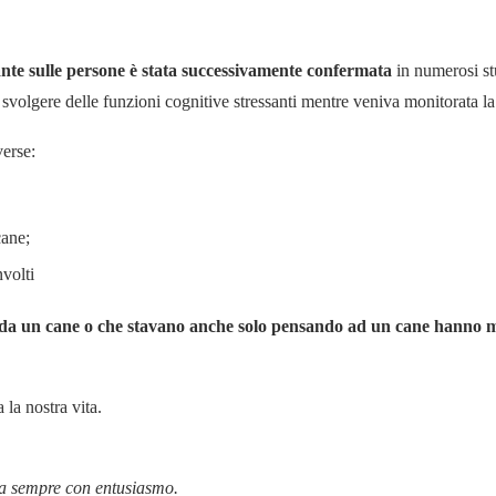
sante sulle persone è stata successivamente confermata
in numerosi st
svolgere delle funzioni cognitive stressanti mentre veniva monitorata la
verse:
cane;
nvolti
da un cane o che stavano anche solo pensando ad un cane hanno ma
 la nostra vita.
la sempre con entusiasmo.