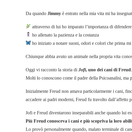
Da quando
Jimmy
è entrato nella mia vita mi ha insegna
attraverso di lui ho imparato l’importanza di difendere i
ho allenato la pazienza e la costanza
ho iniziato a notare suoni, odori e colori che prima m
Chiunque abbia avuto un animale nella propria vita conosc
Oggi vi racconto la storia di
Jofi
, uno dei cani di Freud
.
Molti lo conoscono come il padre della Psicoanalisi, ma
Inizialmente Freud non amava particolarmente i cani, finc
accadere ai padri moderni, Freud fu travolto dall’affetto 
Jofi e Freud diventarono inseparabili anche quando lui era
Più Freud conosceva i cani e più scopriva la loro abil
Lo provò personalmente quando, malato terminale di canc